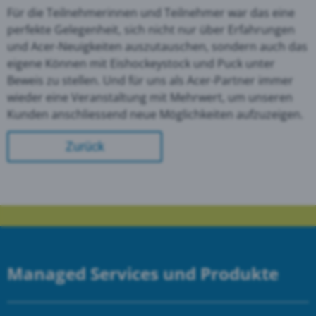
Für die Teilnehmerinnen und Teilnehmer war das eine
perfekte Gelegenheit, sich nicht nur über Erfahrungen
und Acer-Neuigkeiten auszutauschen, sondern auch das
eigene Können mit Eishockeystock und Puck unter
Beweis zu stellen. Und für uns als Acer-Partner immer
wieder eine Veranstaltung mit Mehrwert, um unseren
Kunden anschliessend neue Möglichkeiten aufzuzeigen.
Zurück
Managed Services und Produkte