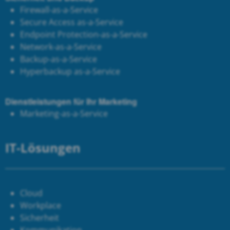
Firewall-as-a-Service
Secure Access as-a-Service
Endpoint Protection-as-a-Service
Network-as-a-Service
Backup-as-a-Service
Hyperbackup as-a-Service
Dienstleistungen für Ihr Marketing
Marketing-as-a-Service
IT-Lösungen
Cloud
Workplace
Sicherheit