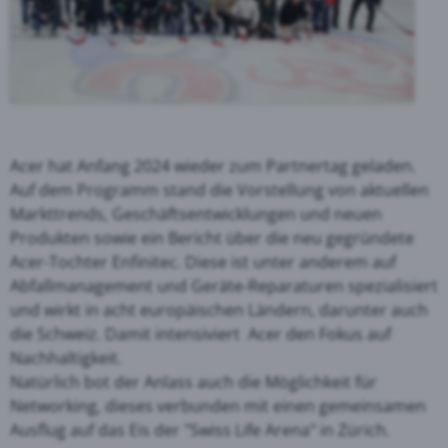
Acer hat Anfang 2024 wieder zum Partnertag geladen.
Auf dem Programm stand die Vorstellung von aktuellen
Markttrends, Geschäftsentwicklungen und neuen
Produkten sowie ein Bericht über die neu gegründete
Acer-Tochter Enfinitec. Diese ist unter anderem auf
Abfallmanagement und Geräte-Reparaturen spezialisiert
und wirkt in acht europäischen Ländern, darunter auch
die Schweiz. Damit intensiviert Acer den Fokus auf
Nachhaltigkeit.
Natürlich bot der Anlass auch die Möglichkeit für
Networking, dieses verbunden mit einen gemeinsamen
Ausflug auf das Eis der "Swiss Life Arena" in Zürich.