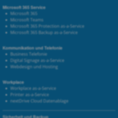
Microsoft 365 Service
Microsoft 365
Microsoft Teams
Microsoft 365 Protection as-a-Service
Microsoft 365 Backup as-a-Service
Kommunikation und Telefonie
Business Telefonie
Digital Signage as-a-Service
Webdesign und Hosting
Workplace
Workplace as-a-Service
Printer as-a-Service
next
Drive Cloud Datenablage
Sicherheit und Backup