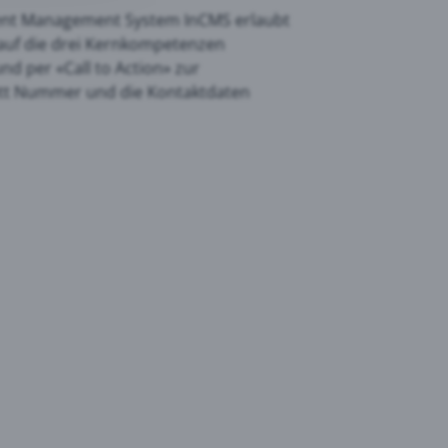
ntent Management System InCMS erlaubt
 auf die drei Kernkompetenzen
d per «Call to Action» zur
kett Nummer und die Kontaktdaten