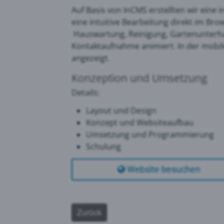
Auf Basis von InCMS erstellten wir ein
eine intuitive Bearbeitung direkt im B
Goog
Hauswartung, Reinigung, Gartenunterhalt
Kontaktaufnahme animiert. In der mobil
angezeigt.
PRTG
Konzeption und Umsetzung
Details:
Layout und Design
Konzept und Websiteaufbau
Umsetzung und Programmierung
Schulung
Website besuchen
Zurück