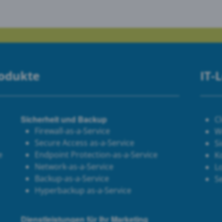
rodukte
IT-
Sicherheit und Backup
C
Firewall-as-a-Service
W
Secure Access as-a-Service
Si
e
Endpoint Protection-as-a-Service
K
Network-as-a-Service
Lo
Backup-as-a-Service
S
Hyperbackup as-a-Service
Dienstleistungen für Ihr Marketing