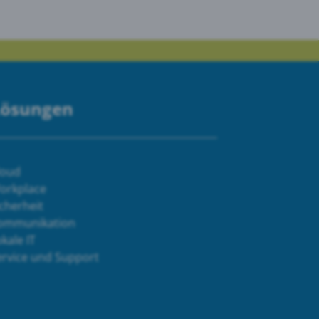
Lösungen
loud
orkplace
cherheit
ommunikation
kale IT
ervice und Support