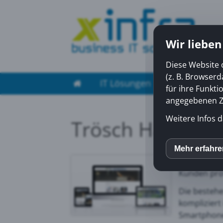
Wir lieben
Diese Website 
(z. B. Browser
IT Lösungen
Managed Ser
für ihre Funkti
angegebenen Zw
Weitere Infos d
Trösch Hauswar
Die Firma 
Mehr erfahr
inCM
spezialisie
Kunden pro
Mato
Die bestehe
kompliziert
Smartphone
Yout