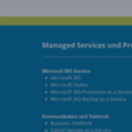
Managed Services und P
Microsoft 365 Service
Microsoft 365
Microsoft Teams
Microsoft 365 Protection as-a-Servic
Microsoft 365 Backup as-a-Service
Kommunikation und Telefonie
Business Telefonie
Digital Signage as-a-Service