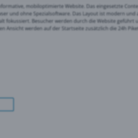
e informative, mobiloptimierte Website. Das eingesetzte Co
rowser und ohne Spezialsoftware. Das Layout ist modern und
le Maps
 fokussiert. Besucher werden durch die Website geführt un
en Ansicht werden auf der Startseite zusätzlich die 24h Pi
 Monitoring