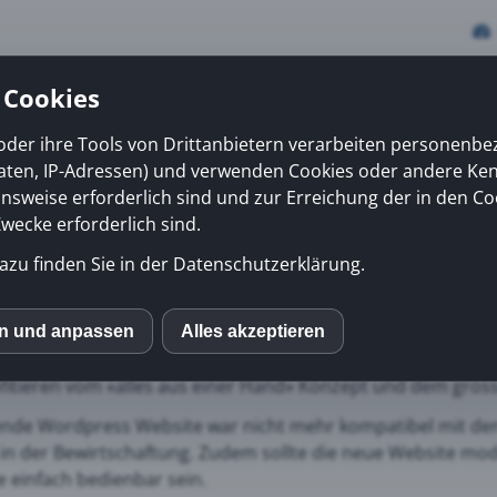
 Cookies
oder ihre Tools von Drittanbietern verarbeiten personenb
daten, IP-Adressen) und verwenden Cookies oder andere Ke
vices
Erfolge
News
Kiosk
Über uns
onsweise erforderlich sind und zur Erreichung der in den Co
ecke erforderlich sind.
azu finden Sie in der Datenschutzerklärung.
tungen
Trösch Hauswartungen GmbH hat sich auf Hauswartungen, 
en und anpassen
Alles akzeptieren
S
rt. Rund 15 Mitarbeiter kümmern sich seit über 10 Jahren fü
fitieren vom «alles aus einer Hand» Konzept und dem gro
mo (Piwik)
nde Wordpress Website war nicht mehr kompatibel mit den
 in der Bewirtschaftung. Zudem sollte die neue Website mo
 einfach bedienbar sein.
ube