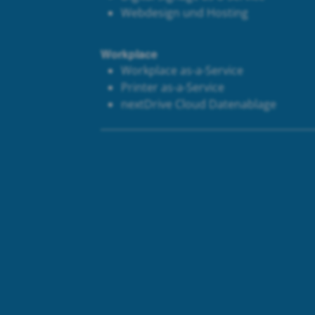
Webdesign und Hosting
Workplace
Workplace as-a-Service
Printer as-a-Service
next
Drive Cloud Datenablage