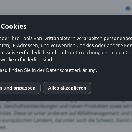
 Cookies
oder ihre Tools von Drittanbietern verarbeiten personenb
daten, IP-Adressen) und verwenden Cookies oder andere Ke
vices
Erfolge
News
Kiosk
Über uns
onsweise erforderlich sind und zur Erreichung der in den Co
ecke erforderlich sind.
azu finden Sie in der Datenschutzerklärung.
 unserem Partner Acer
en und anpassen
Alles akzeptieren
S
fang 2024 wieder zum Partnertag geladen. Auf dem Program
, Geschäftsentwicklungen und neuen Produkten sowie ein B
mo (Piwik)
initec. Diese ist unter anderem auf Abfallmanagement und 
ht europäischen Ländern, darunter auch die Schweiz. Damit 
eit.
ube