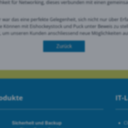
chkeit für Networking, dieses verbunden mit einen gemeinsam
le Maps
 war das eine perfekte Gelegenheit, sich nicht nur über Er
 Können mit Eishockeystock und Puck unter Beweis zu stell
t, um unseren Kunden anschliessend neue Möglichkeiten au
 Monitoring
Zurück
rodukte
IT-
Sicherheit und Backup
C