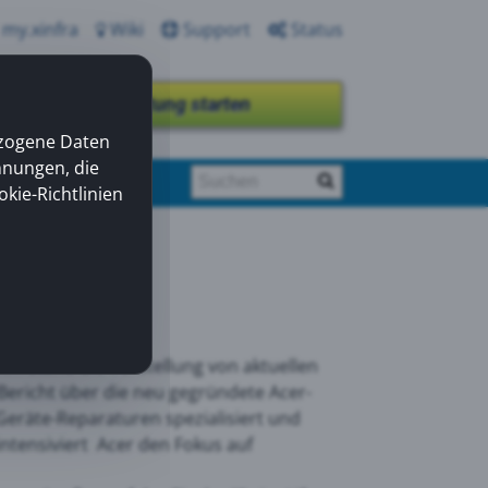
my.xinfra
Wiki
Support
Status
Fernwartung starten
ezogene Daten
nnungen, die
okie-Richtlinien
m stand die Vorstellung von aktuellen
ericht über die neu gegründete Acer-
Geräte-Reparaturen spezialisiert und
intensiviert Acer den Fokus auf