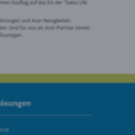
en Ausflug auf das Eis der "Swiss Life
fahrungen und Acer-Neuigkeiten
en. Und für uns als Acer-Partner immer
fzuzeigen.
Lösungen
loud