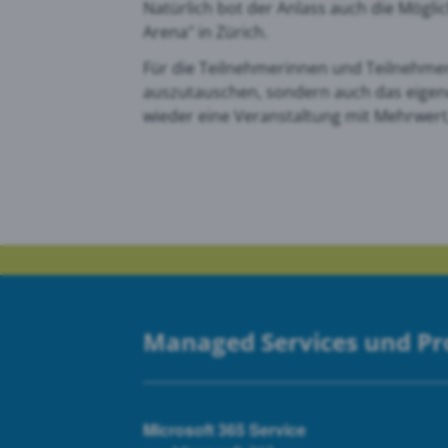
Natürlich bot der Anlass auch die Mögli
Arena" in Zürich.
Goog
Für die Teilnehmerinnen und Teilnehmer
auszutauschen, sondern auch das eigene
wieder eine Veranstaltung mit Mehrwer
PRTG
Managed Services und P
Microsoft 365 Service