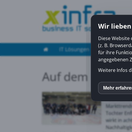
Wir lieben
Diese Website 
(z. B. Browser
IT Lösungen
Managed Ser
für ihre Funkti
angegebenen Zw
Weitere Infos d
Auf dem Eis mit
Mehr erfahr
inCM
Acer hat An
Markttrends
Mato
Tochter Enf
wirkt in ac
Nachhaltigk
Yout