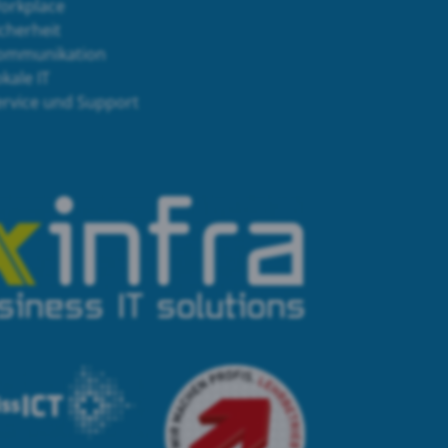
orkplace
cherheit
ommunikation
kale IT
ervice und Support