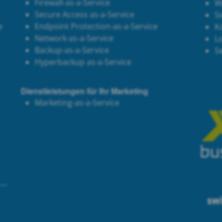
Firewall-as-a-Service
W
Secure Access as-a-Service
Si
e
Endpoint Protection-as-a-Service
K
Network-as-a-Service
Lo
Backup-as-a-Service
S
Hyperbackup as-a-Service
Dienstleistungen für Ihr Marketing
Marketing-as-a-Service