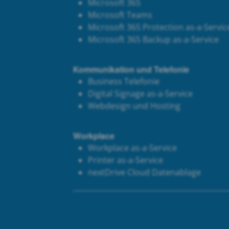
Microsoft 365
Microsoft Teams
Microsoft 365 Protection as-a-Servic
Microsoft 365 Backup as-a-Service
Kommunikation und Telefonie
Business Telefonie
Digital Signage as-a-Service
Webdesign und Hosting
Workplace
Workplace as-a-Service
Printer as-a-Service
next
Drive Cloud Datenablage