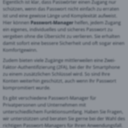
Eigentlich ist klar, dass Passwörter einen Zugang nur
schützen, wenn das Passwort nicht einfach zu erraten
ist und eine gewisse Länge und Komplexität aufweist.
Hier können
Passwort-Manager
helfen, jedem Zugang
ein eigenes, individuelles und sicheres Passwort zu
vergeben ohne die Übersicht zu verlieren. Sie erhalten
damit sofort eine bessere Sicherheit und oft sogar einen
Komfortgewinn.
Zudem bieten viele Zugänge mittlerweilen eine Zwei-
Faktor-Authentifizierung (2FA), bei der Ihr Smartphone
zu einem zusätzlichen Schlüssel wird. So sind Ihre
Konten weiterhin geschützt, auch wenn Ihr Passwort
kompromitiert wurde.
Es gibt verschiedene Passwort-Manager für
Privatpersonen und Unternehmen mit
unterschiedlichem Funktionsumfang. Haben Sie Fragen,
wir unterstützen und beraten Sie gerne bei der Wahl des
richtigen Passwort-Managers für Ihren Anwendungsfall.