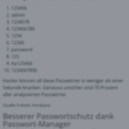
123456
admin
1234578
123456789
1234
12345
password
123
Aa123456
1234567890
Hacker können all diese Passwörter in weniger als einer
Sekunde knacken. Genauso unsicher sind 70 Prozent
aller analysierten Passwörter.
(Quelle: it-Markt, Nordpass)
Besserer Passwortschutz dank
Passwort-Manager