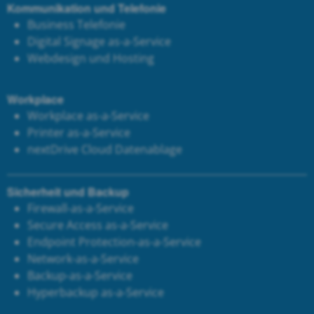
Kommunikation und Telefonie
Business Telefonie
Digital Signage as-a-Service
Webdesign und Hosting
Workplace
Workplace as-a-Service
Printer as-a-Service
next
Drive Cloud Datenablage
Sicherheit und Backup
Firewall-as-a-Service
Secure Access as-a-Service
Endpoint Protection-as-a-Service
Network-as-a-Service
Backup-as-a-Service
Hyperbackup as-a-Service