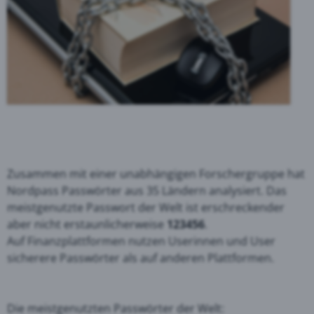
Zusammen mit einer unabhängigen Forschergruppe hat
Nordpass Passwörter aus 35 Ländern analysiert. Das
meistgenutzte Passwort der Welt ist erschreckender
aber nicht erstaunlicherweise
123456
.
Auf Finanzplattformen nutzen Userinnen und User
sicherere Passwörter als auf anderen Plattformen.
Die meistgenutzten Passwörter der Welt: